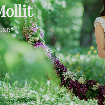
ollit
 UNDE