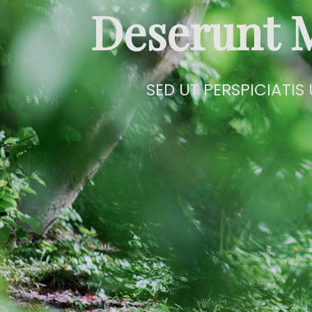
Deserunt M
SED UT PERSPICIATIS